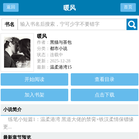
暖风
返回
首页
书名
暖风
作者：
黑猫与茶包
分类：
都市小说
状态：连载中
更新：2025-12-28
最新：
温柔港湾15
开始阅读
查看目录
加入书架
点击下载
小说简介
练笔小短篇1：温柔港湾 黑道大佬的禁脔×铁汉柔情保镖缘
更...
最新章节预览