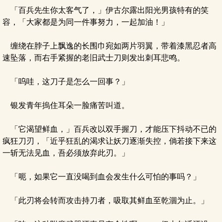
「百兵先生你太客气了，」伊古尔露出阳光男孩特有的笑
容，「大家都是为同一件事努力，一起加油！」
缠绕在脖子上飘逸的长围巾宛如两片羽翼，带着漆黑忍者高
速坠落，而右手紧握的老旧武士刀则发出刺耳悲鸣。
「呜哇，这刀子是怎么一回事？」
银发青年摀住耳朵一脸痛苦叫道。
「它渴望鲜血，」百兵改以双手握刀，才能压下抖动不已的
疯狂刀刃，「近乎狂乱的渴求让妖刀逐渐失控，倘若接下来这
一斩无法见血，吾必须放弃此刃。」
「呃，如果它一直没喝到血会发生什么可怕的事吗？」
「此刃将会转而攻击持刀者，吸取其鲜血至乾涸为止。」