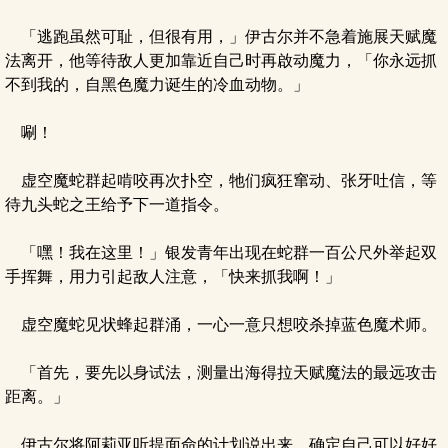
「逃跑虽然可耻，但很有用，」伊古尔并不急着施展天赋魔
法离开，他等待敌人更加靠近自己时再啟动魔力，「你永远抓
不到我的，自黑色魔力诞生的冷血动物。」
唰！
虚空魔蛇群起啃咬再次扑空，牠们疯狂窜动、张牙吐信，等
待九头蛇之王给予下一道指令。
「嘿！我在这里！」银发青年出现在蛇群一百公尺外举起双
手挥舞，用力引起敌人注意，「快来抓我啊！」
虚空魔蛇见状蜂起群涌，一心一意只想咬杀掉蓝色魔术师。
「首先，要先以身试法，测量出海得拉天赋魔法的最远攻击
距离。」
伊古尔将阿莉亚听提面命的计划说出来，确定自己可以好好