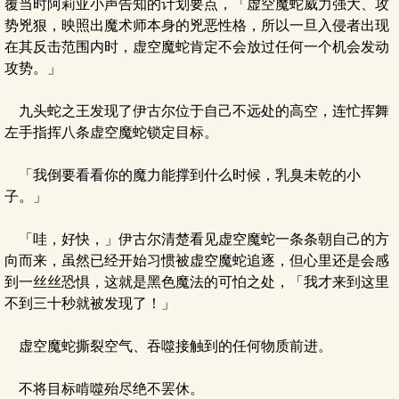
覆当时阿莉亚小声告知的计划要点，「虚空魔蛇威力强大、攻
势兇狠，映照出魔术师本身的兇恶性格，所以一旦入侵者出现
在其反击范围内时，虚空魔蛇肯定不会放过任何一个机会发动
攻势。」
九头蛇之王发现了伊古尔位于自己不远处的高空，连忙挥舞
左手指挥八条虚空魔蛇锁定目标。
「我倒要看看你的魔力能撑到什么时候，乳臭未乾的小
子。」
「哇，好快，」伊古尔清楚看见虚空魔蛇一条条朝自己的方
向而来，虽然已经开始习惯被虚空魔蛇追逐，但心里还是会感
到一丝丝恐惧，这就是黑色魔法的可怕之处，「我才来到这里
不到三十秒就被发现了！」
虚空魔蛇撕裂空气、吞噬接触到的任何物质前进。
不将目标啃噬殆尽绝不罢休。