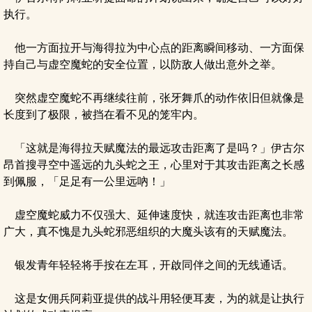
执行。
他一方面拉开与海得拉为中心点的距离瞬间移动、一方面保
持自己与虚空魔蛇的安全位置，以防敌人做出意外之举。
突然虚空魔蛇不再继续往前，张牙舞爪的动作依旧但就像是
长度到了极限，被挡在看不见的笼牢内。
「这就是海得拉天赋魔法的最远攻击距离了是吗？」伊古尔
昂首搜寻空中遥远的九头蛇之王，心里对于其攻击距离之长感
到佩服，「足足有一公里远吶！」
虚空魔蛇威力不仅强大、延伸速度快，就连攻击距离也非常
广大，真不愧是九头蛇邪恶组织的大魔头该有的天赋魔法。
银发青年轻轻将手按在左耳，开啟同伴之间的无线通话。
这是女佣兵阿莉亚提供的战斗用轻便耳麦，为的就是让执行