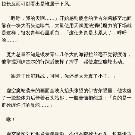
拉长反而可以看出是谁居于下风。
「呼呼，我的天啊……」开始感到疲惫的伊古尔瞬移至地面
靠在一块大石头边喘气，大量使用天赋魔法消耗魔力的下场就
是这样，银发青年心里明白，「这任务真是太累人了，呼呼
哈……」
魔力总量不知是银发青年几倍大的海得拉丝毫不觉得疲倦，
他掌握到伊古尔的行踪后便挥了挥手，驱使虚空魔蛇出动。
「跟老子比消耗战，呵呵，你还是太天真了小子。」
虚空魔蛇袭来的画面全映入抬头张望的伊古尔眼里，他恢復
了一些些体力后倚着石头站起，一脸苦恼抱怨道：「真的是一
群死缠烂打的臭蛇……」
咻！
虚空魔蛇划过银发青年身影，不但吞噬掉大石头，也将伊古