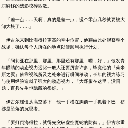
尔瞬移的残影咬碎四散。
「差一点……天啊，真的是差一点，慢个零点几秒就要被大
卸大块了……」
伊古尔来到比海得拉更高的空中位置，他藉由此处观察整个
战场，确认每个人所在的地点以便顺利执行计划。
「阿莉亚在那里、那里、那里还有那里，嗯，好，」银发青
年眼睛的动态视力远比一般人还要厉害许多，毕竟他的『荷米
斯之翼』依靠视线所及之处来进行瞬间移动，长年的视力练习
与使用经验造就了强大的动态视力，「大坏蛋在这里，没问
题，百兵先生也隐藏的很好。」
伊古尔缓慢从高空落下，他一手横在胸前一手抓着下巴，彷
彿是坠落的沉思者。
「要打倒海得拉，就得先突破虚空魔蛇的防御，」伊古尔重