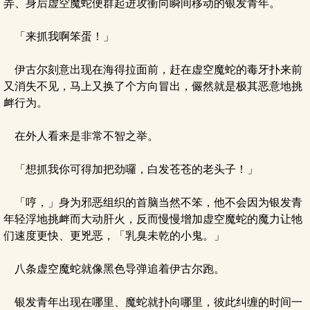
弄、身后虚空魔蛇便群起进攻衝向瞬间移动的银发青年。
「来抓我啊笨蛋！」
伊古尔刻意出现在海得拉面前，赶在虚空魔蛇的毒牙扑来前
又消失不见，马上又换了个方向冒出，儼然就是极其恶意地挑
衅行为。
在外人看来是非常不智之举。
「想抓我你可得加把劲囉，白发苍苍的老头子！」
「哼，」身为邪恶组织的首脑当然不笨，他不会因为银发青
年轻浮地挑衅而大动肝火，反而慢慢增加虚空魔蛇的魔力让牠
们速度更快、更兇恶，「乳臭未乾的小鬼。」
八条虚空魔蛇就像黑色导弹追着伊古尔跑。
银发青年出现在哪里、魔蛇就扑向哪里，彼此纠缠的时间一