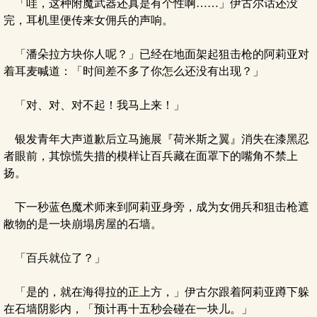
「哇，这种附魔武器还真是有个性啊……」伊古尔话还没
完，耳机里便传来女佣兵的声响。
「潘朵拉方块你人呢？」已经在地面架起狙击枪的阿莉亚对
着耳麦喊道：「时间差不多了你怎么还没有出现？」
「对、对、对不起！我马上来！」
银发青年大声道歉后立马施展『荷米斯之翼』消失在漆黑忍
者眼前，其惊慌失措的模样让百兵藏在面罩下的嘴角不禁上
扬。
下一秒蓝色魔术师来到阿莉亚身旁，成为女佣兵和狙击枪遮
敝物的是一块崩塌房屋的石墙。
「百兵就位了？」
「是的，就在海得拉的正上方，」伊古尔跟着阿莉亚蹲下躲
在石墙阴影内，「预计再十五秒会碰在一块儿。」