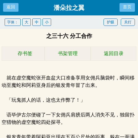
潘朵拉之翼
返回
首页
字体：
大
中
小
护眼
关灯
之三十六 分工合作
存书签
书架管理
返回目录
就在虚空魔蛇张开血盆大口准备享用女佣兵脑袋时，瞬间移
动至魔蛇和阿莉亚身后的银发青年冒了出来。
「玩鬼抓人的话，这也太作弊了！」
语毕伊古尔便碰了一下女佣兵肩膀后两人消失不见，独留扑
空猎物的虚空魔蛇四处探寻。
银发青年带着阿莉亚出现在五百公尺外的距离，躲在一面满