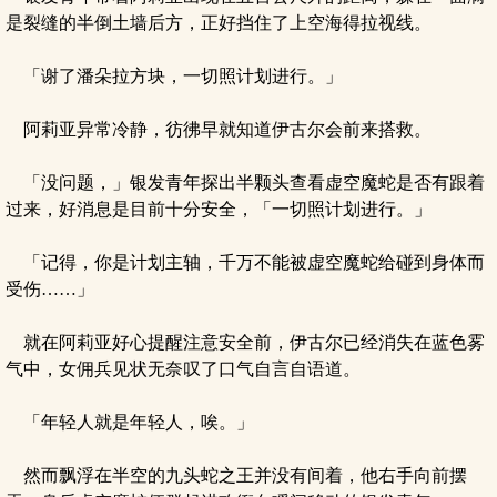
是裂缝的半倒土墙后方，正好挡住了上空海得拉视线。
「谢了潘朵拉方块，一切照计划进行。」
阿莉亚异常冷静，彷彿早就知道伊古尔会前来搭救。
「没问题，」银发青年探出半颗头查看虚空魔蛇是否有跟着
过来，好消息是目前十分安全，「一切照计划进行。」
「记得，你是计划主轴，千万不能被虚空魔蛇给碰到身体而
受伤……」
就在阿莉亚好心提醒注意安全前，伊古尔已经消失在蓝色雾
气中，女佣兵见状无奈叹了口气自言自语道。
「年轻人就是年轻人，唉。」
然而飘浮在半空的九头蛇之王并没有间着，他右手向前摆