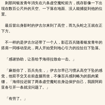
剎那间银发青年消失在六条虚空魔蛇前方，残存影像一下出
现在数百公尺外的天空、一下落在地面、没人能捕捉到他的位
置。
最后冒出身影时的伊古尔来到了高空，而九头蛇之王就在正
下方。
不一样的是伊古尔还带了一个人，影忍百兵随着银发青年的
搭肩一同移动至此，两人开始受到地心引力的拉扯往下坠落。
「感谢协助，让吾给予海得拉致命一击。」
「麻烦你了，百兵先生，」伊古尔早已习惯从高空下坠的感
觉，他双手交叉在前盘腿而坐，不像百兵感到略为的肌肉紧
绷，「海得拉还留了两条虚空魔蛇在身边保护自己，我跟阿莉
亚各引开一条就没问题了。」
「有劳了。」