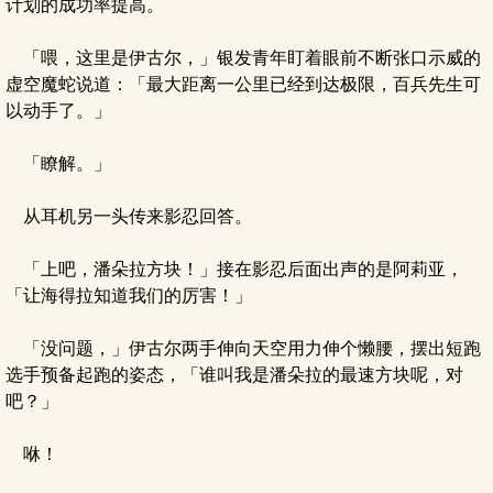
计划的成功率提高。
「喂，这里是伊古尔，」银发青年盯着眼前不断张口示威的
虚空魔蛇说道：「最大距离一公里已经到达极限，百兵先生可
以动手了。」
「瞭解。」
从耳机另一头传来影忍回答。
「上吧，潘朵拉方块！」接在影忍后面出声的是阿莉亚，
「让海得拉知道我们的厉害！」
「没问题，」伊古尔两手伸向天空用力伸个懒腰，摆出短跑
选手预备起跑的姿态，「谁叫我是潘朵拉的最速方块呢，对
吧？」
咻！