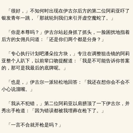
「很好，」不知何时出现在伊古尔后方的第二位阿莉亚吓了
银发青年一跳，「那就轮到我们来引开虚空魔蛇了。」
「你是本尊吗？」伊古尔站起身抓了抓头，一脸困扰地指着
后方的女佣兵问道：「还是你们两个都是分身？」
「专心执行计划吧潘朵拉方块，」专注在调整狙击镜的阿莉
亚整个人趴下，以前辈口吻提醒道：「我是不可能告诉你答案
的，那可是我最后的底牌呢。」
「也是，」伊古尔一派轻松地回答：「我还在想你会不会不
小心说溜嘴。」
「我从不犯错，」第二位阿莉亚以肩膀顶了一下伊古尔，并
秀出手枪道：「因为错误都被我埋葬在枪下了。」
「一言不合就开枪是吗？」