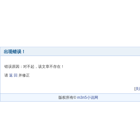
出现错误！
错误原因：对不起，该文章不存在！
请
返 回
并修正
[
关
版权所有©
m3n5小说网