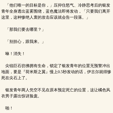
「他们唯一的目标是你，」压抑住怒气、冷静思考后的银发
青年全身透出蓝雾围绕，蓝色魔法即将发动，「只要我们离开
这里，这种惨绝人寰的攻击应该就会告一段落。」
「那我们要去哪里？」
「别担心，跟我来。」
咻！消失！
尖锐巨石彷彿拥有生命，锁定了银发青年的位置无预警冲出
地面，要是『荷米斯之翼』慢上0.5秒发动的话，伊古尔就得惨
死在尖石上了。
银发青年两人凭空不见在原本预定死亡的位置，这让橘色风
衣男子露出惊讶脸庞。
啪！