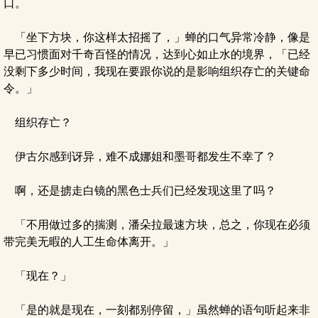
口。
「坐下方块，你这样太招摇了，」蝉的口气异常冷静，像是
早已习惯面对千奇百怪的情况，达到心如止水的境界，「已经
没剩下多少时间，我现在要跟你说的是影响组织存亡的关键命
令。」
组织存亡？
伊古尔感到讶异，难不成娜姐和墨哥都发生不幸了？
啊，还是掳走白镜的黑色士兵们已经发现这里了吗？
「不用做过多的揣测，潘朵拉最速方块，总之，你现在必须
带完美无暇的人工生命体离开。」
「现在？」
「是的就是现在，一刻都别停留，」虽然蝉的语句听起来非