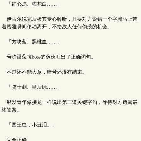
「红心焰、梅花白……」
伊古尔说完后极其专心聆听，只要对方说错一个字就马上带
着蜜雅瞬间移动离开，不给敌人任何偷袭的机会。
「方块蓝、黑桃血……」
号称潘朵拉boss的傢伙吐出了正确词句。
不过还不能大意，暗号还没有结束。
「骑士剑、皇后绿……」
银发青年像接龙一样说出第三道关键字句，等待对方透露最
终答案。
「国王虫，小丑泪。」
完全正确。