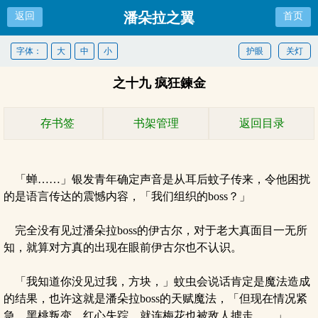
潘朵拉之翼
返回
首页
字体：
大
中
小
护眼
关灯
之十九 疯狂鍊金
存书签
书架管理
返回目录
「蝉……」银发青年确定声音是从耳后蚊子传来，令他困扰
的是语言传达的震憾内容，「我们组织的boss？」
完全没有见过潘朵拉boss的伊古尔，对于老大真面目一无所
知，就算对方真的出现在眼前伊古尔也不认识。
「我知道你没见过我，方块，」蚊虫会说话肯定是魔法造成
的结果，也许这就是潘朵拉boss的天赋魔法，「但现在情况紧
急，黑桃叛变、红心失踪，就连梅花也被敌人掳走……」