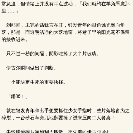
常急迫，但情绪上并没有半点波动，「我们就约在羊角恶魔那
里……」
剎那间，未完的话犹言在耳，银发青年的眼角馀光飘向角
落，那是一面透明洁净的大落地窗，将巷子里的阳光毫不保留
的接收进来。
只不过一秒的间隔，阴影吃掉了大半片玻璃。
伊古尔瞬间做出了判断。
一个能决定生死的重要抉择。
「鏘啷！」
就在银发青年伸出手想要抓住少女手指时，整片落地窗为之
碎裂，一台砂石车突兀地翻覆撞了进来压向二人餐桌！
尖锐玻璃碎片宛如利刃四散，率先袭向伊古尔脸孔。