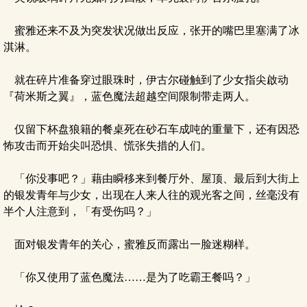
蜜雅还来不及为突发状况做出反应，张开的嘴巴里塞满了冰
淇淋。
就在碎片准备穿过眼珠时，伊古尔碰触到了少女指尖啟动
『荷米斯之翼』，蓝色魔法超越空间限制带走两人。
仅留下杯盘狼籍的餐桌死在砂石车成吨的重量下，还有因恐
怖攻击而开始尖叫恐惧、慌张失措的人们。
「你没事吧？」藉由瞬移来到餐厅外、屋顶、最后到大街上
的银发青年与少女，出现在人来人往的观光客之间，丝毫没有
半个人注意到，「有受伤吗？」
面对银发青年的关心，蜜雅反而露出一脸迷糊样。
「你又使用了蓝色魔法……是为了吃霸王餐吗？」