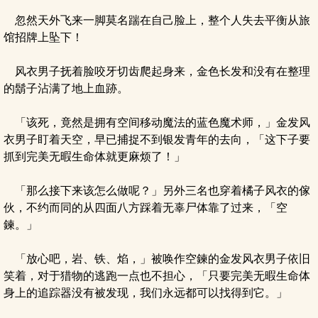
忽然天外飞来一脚莫名踹在自己脸上，整个人失去平衡从旅
馆招牌上坠下！
风衣男子抚着脸咬牙切齿爬起身来，金色长发和没有在整理
的鬍子沾满了地上血跡。
「该死，竟然是拥有空间移动魔法的蓝色魔术师，」金发风
衣男子盯着天空，早已捕捉不到银发青年的去向，「这下子要
抓到完美无暇生命体就更麻烦了！」
「那么接下来该怎么做呢？」另外三名也穿着橘子风衣的傢
伙，不约而同的从四面八方踩着无辜尸体靠了过来，「空
鍊。」
「放心吧，岩、铁、焰，」被唤作空鍊的金发风衣男子依旧
笑着，对于猎物的逃跑一点也不担心，「只要完美无暇生命体
身上的追踪器没有被发现，我们永远都可以找得到它。」