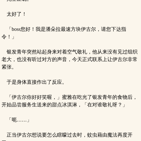
太好了！
「boss您好！我是潘朵拉最速方块伊古尔，请您下达指
令！」
银发青年突然站起身来对着空气敬礼，他从来没有见过组织
老大，也没有听过对方的声音，今天正式联系上让伊古尔非常
紧张。
于是身体直接作出了反应。
「伊古尔你好好笑喔，」蜜雅在吃光了银发青年的食物后，
开始品尝服务生送来的甜点冰淇淋，「在对谁敬礼呀？」
「呃……」
正当伊古尔想说要怎么瞎矇过去时，蚊虫藉由魔法再度开