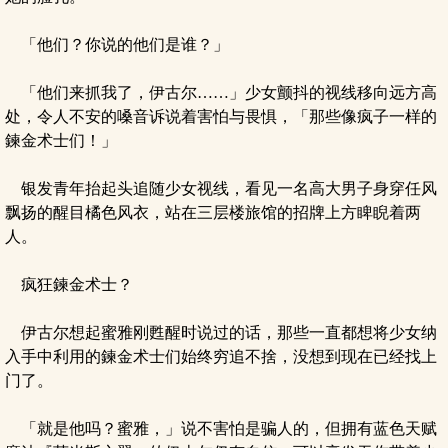
「他们？你说的他们是谁？」
「他们来抓我了，伊古尔……」少女颤抖的视线移向远方高
处，令人不安的嗓音诉说着害怕与畏惧，「那些像疯子一样的
鍊金术士们！」
银发青年抬起头追随少女视线，看见一名高大男子身穿任风
飘扬的醒目橘色风衣，站在三层楼旅馆的招牌上方睥睨着两
人。
疯狂鍊金术士？
伊古尔想起蜜雅刚甦醒时说过的话，那些一直都想将少女纳
入手中利用的鍊金术士们始终穷追不捨，没想到现在已经找上
门了。
「就是他吗？蜜雅，」说不害怕是骗人的，但拥有蓝色天赋