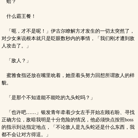
蛤？
什么霸王餐！
「呃，才不是呢！」伊古尔瞭解方才发生的一切太突然了，
对少女来说根本就只是眨眼数秒内的事情，「我们刚才遭到敌
人攻击了。」
「敌人？」
蜜雅食指还放在嘴里吮着，她歪着头努力回想所谓敌人的样
貌。
「是那个不知道能不能吃的九头蛇吗？」
「也许吧……」银发青年牵着少女左手开始左顾右盼、寻找
正确方位，敌暗我明是十分危险的情况，他必须快点按照boss
的指示到达指定地点，「不论敌人是九头蛇还是什么东西，我
都不会让对方得逞。」