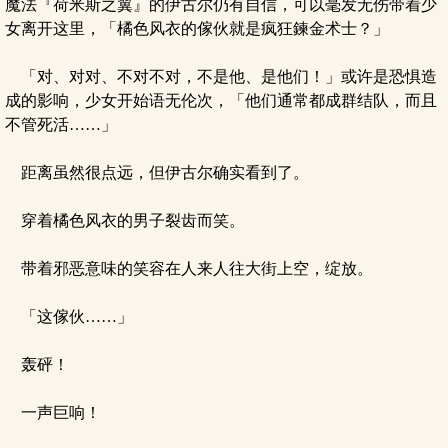
魔法『荷米斯之翼』的伊古尔仍有自信，可以毫发无伤带着少
女离开这里，「橘色风衣的傢伙就是疯狂鍊金术士？」
「对、对对、不对不对，不是他、是他们！」或许是恐惧造
成的影响，少女开始语无伦次，「他们通常都成群结队，而且
不管死活……」
距离虽然很点远，但伊古尔确实看到了。
穿着橘色风衣的男子裂齿而笑。
带着邪恶意味的笑容在人来人往大街上空，绽放。
「这傢伙……」
轰砰！
一声巨响！