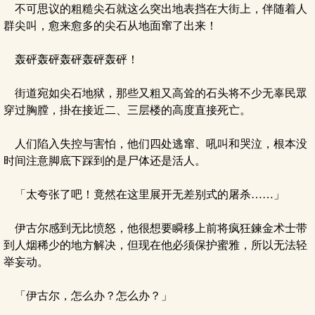
不可思议的粗糙尖石就这么突出地表挡在大街上，伴随着人
群尖叫，愈来愈多的尖石从地面窜了出来！
轰砰轰砰轰砰轰砰轰砰！
街道宛如尖石地狱，那些又粗又高耸的石头将不少无辜民眾
穿过胸膛，掛在接近二、三层楼的高度直接死亡。
人们陷入失控与害怕，他们四处逃窜、吼叫和哭泣，根本没
时间注意脚底下踩到的是尸体还是活人。
「太夸张了吧！竟然在这里展开无差别式的屠杀……」
伊古尔感到无比愤怒，他很想要瞬移上前将疯狂鍊金术士带
到人烟稀少的地方解决，但现在他必须保护蜜雅，所以无法轻
举妄动。
「伊古尔，怎么办？怎么办？」