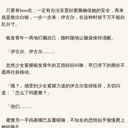
只要有boss在，一定有办法安置好蜜雅确保她的安全，再来
就是救出白镜，一步一步来，伊古尔，在这种时候千万不能自
乱分寸。
银发青年一再地叮嘱自己，随时随地让脑袋保持清醒。
「伊古尔、伊古尔……」
忽然少女紧握银发青年的五指轻轻叫唤，早已停下的脚步不
愿再往前移动。
「嗯？」感受到少女紧握力道的伊古尔觉得怪异，关切问
道：「怎么了吗蜜雅？」
「他们……」
蜜雅另一手摀着嘴巴反覆呢喃，不知名的恐惧似乎慢慢爬上
她的脸孔。