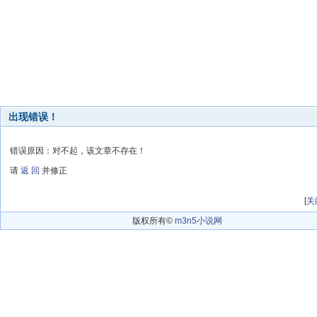
出现错误！
错误原因：对不起，该文章不存在！
请
返 回
并修正
[
关
版权所有©
m3n5小说网