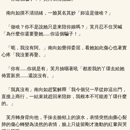
南向如摸不清頭緒，一臉莫名其妙「妳這是做啥？」
「做啥？你不是說她只是來陪你娘嗎？」芙月忍不住哭喊
「為什麼你還要娶她......你這個騙子！」
「呃，我沒有阿。」南向如覺得委屈，看她如此傷心也著實
心疼「我沒要再娶。」
「你有......你就是有」芙月抽咽著吼「都差我的丫環去給她
佈置新房.......還說沒有。」
「我真沒有」南向如趕緊解釋「我今個兒一早從妳這出門，
直接上商行，一結束就趕回來陪妳，我根本不可能差丫環什麼
的。」
芙月轉身背向他，手抹去臉頰上的淚水，表情突然由撕心裂
肺的傷心轉變為淡然的表情，臉上只徒留剛才激動的紅暈與哭