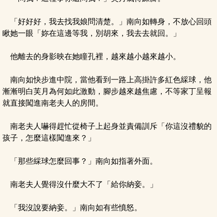
「好好好，我去找我娘問清楚。」南向如轉身，不放心回頭
瞅她一眼「妳在這邊等我，別胡來，我去去就回。」
他離去的身影映在她瞳孔裡，越來越小越來越小。
南向如快步進中院，當他看到一路上高掛許多紅色綵球，他
漸漸明白芙月為何如此激動，腳步越來越焦慮，不等家丁呈報
就直接闖進南老夫人的房間。
南老夫人嚇得趕忙從椅子上起身並責備訓斥「你這沒禮貌的
孩子，怎麼這樣闖進來？」
「那些綵球怎麼回事？」南向如指著外面。
南老夫人覺得沒什麼大不了「給你納妾。」
「我沒說要納妾。」南向如有些憤怒。