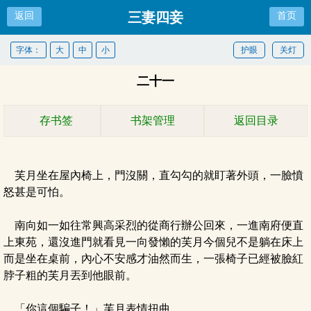
三妻四妾
返回
首页
字体：
大
中
小
护眼
关灯
二十一
存书签
书架管理
返回目录
芙月坐在屋內椅上，門沒關，直勾勾的就盯著外頭，一臉憤
怒甚是可怕。
南向如一如往常興高采烈的從商行辦公回來，一進南府便直
上東苑，還沒進門就看見一向發懶的芙月今個兒不是躺在床上
而是坐在桌前，內心不安感才油然而生，一張椅子已經被臉紅
脖子粗的芙月丟到他眼前。
「你這個騙子！」芙月表情扭曲。