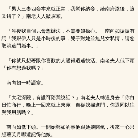
「男人三妻四妾本來就正常，我幫你納妾，給南府添後，這
又錯了？」南老夫人皺眉頭。
「添後我自個兒會想辦法，不需要娘操心。」南向如振振有
詞「我跟伊人只是小時後的事，兒子對她並無兒女私情，請您
取消這門婚事。」
「你就只想著跟你喜歡的人過得逍遙快活」南老夫人低下頭
「你有想過我嗎？」
南向如一時語塞。
「大宅深院，有誰可陪我說話？」南老夫人轉過身去「你白
日忙商行，晚上一回來就上東苑，自從媳婦進門，你還同以往
與我用膳嗎？」
南向如低下頭。一開始鄭如的事他跟她娘賭氣，後來一心只
想著芙月哪還記得他娘。