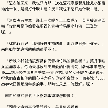
「這次她回來，我也只有那一次在蓮花亭跟賢兄陸兄小酌看
過她一眼，是能打什麼主意？況且我也不想打她什麼主意。」
「這次沒有主意，那上一次呢？上上次呢？」芙月酸溜溜回
嘴「你們可是你娘看在眼裡的青梅竹馬兩小無猜，正登對
呢。」
「妳也行行好，那都好幾年前的事，那時也只是小孩子。」
南向如對她這樣的醋勁很受不了。
「所以？我就活該要當你們青梅竹馬的犧牲者？」芙月眼眶
又溢滿淚水。你過去那段甜美無憂的回憶將勾引著你漸漸忘記
我......到時候你還會再垂憐一個悅樓出身的女子嗎？你還會記
得我們夜夜相伴的開心時光嗎？你會不會對下一個妾說『quot;
她quot;已經是幾年前的事，那時也只是一時新鮮』呢？
南向如壓抑脾氣「不然妳希望我怎麼做？」
「問我？這種事你還問我？」芙月氣得跺腳。