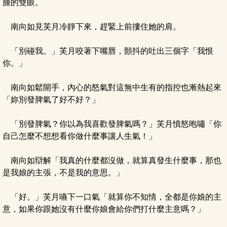
腫的雙眼。
南向如見芙月冷靜下來，趕緊上前摟住她的肩。
「別碰我。」芙月咬著下嘴唇，顫抖的吐出三個字「我恨
你。」
南向如鬆開手，內心的怒氣對這無中生有的指控也漸熱起來
「妳別發脾氣了好不好？」
「別發脾氣？你以為我喜歡發脾氣嗎？」芙月憤怒咆嘯「你
自己怎麼不想想看你做什麼事讓人生氣！」
南向如辯解「我真的什麼都沒做，就算真發生什麼事，那也
是我娘的主張，不是我的意思。」
「好。」芙月嚥下一口氣「就算你不知情，全都是你娘的主
意，如果你跟她沒有什麼你娘會給你們打什麼主意嗎？」