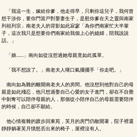
「我這一生，嫁給你爹，他走得早，只剩你這兒子，我何曾
想干涉你，要你門當戶對娶妻生子，是慰你爹在天之靈與南家
列祖列宗」南老夫人的背影如此寂寥「為你們南家忙大半輩
子，這次我只是想要你們南家給我個上心的媳婦，陪我說說
話。」
「娘......」南向如從沒想過她母親竟如此孤單。
「我不想說了。」南老夫人嘆口氣擺擺手「你走吧。」
南向如為難的離開南老夫人的房間。他沒想到他對自己的母
親是如此殘忍，他只想過娶自己心愛的女子進門，卻在不自覺
中剝奪可以陪伴母親的人，那個從小陪伴自己的母親需要陪伴
的時候，自己卻不願給。
他心情複雜的踱步回東苑，芙月的房門仍敞開著，院子裡還
靜靜躺著芙月憤怒丟出來的椅子，屋裡沒有人。